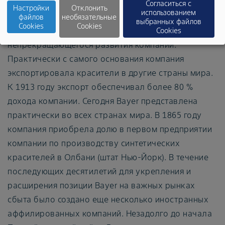
Согласиться с
фактором
Настройки
Отклонить
использованием
файлов
необязательные
выбранных файлов
Офисное здание в г. Олбани
Cookies
Cookies
Cookies
(штат Нью-Йорк), 1908 г.
непрекращающегося развития компании.
Практически с самого основания компания
экспортировала красители в другие страны мира.
К 1913 году экспорт обеспечивал более 80 %
дохода компании. Сегодня Bayer представлена
практически во всех странах мира. В 1865 году
компания приобрела долю в первом предприятии
компании по производству синтетических
красителей в Олбани (штат Нью-Йорк). В течение
последующих десятилетий для укрепления и
расширения позиции Bayer на важных рынках
сбыта было создано еще несколько иностранных
аффилированных компаний. Незадолго до начала