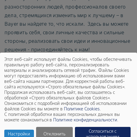
разносторонних людей, профессионалов своего
дела, стремящихся изменить мир к лучшему – в
Bayer вы найдете то, что искали. Здесь вы можете
проявить себя, свои личные качества и сильные
стороны, реализовать свои идеи и инновационные
решения - присоединяйтесь к нам!
Этот веб-сайт использует файлы Cookies, чтобы обеспечивать
правильную работу веб-сайта, персонализировать
материалы и анализировать сетевой трафик. Файлы Cookies
В нашей компании существуют разнообразные
могут предоставлять информацию об использовании вами
возможности для карьерного и
веб-сайта нашим партнерам. Для корректной работы веб-
сайта используются «Строго обязательные файлы Cookies».
профессионального развития, разработаны и
Продолжая использовать веб-сайт, вы соглашаетесь с
успешно внедрены различные инструменты
обработкой «Строго обязательных файлов Cookies».
Ознакомиться с подробной информацией об использовании
обучения и развития для сотрудников из разных
файлов Cookies вы можете в
Политике Cookies
.
функций и направлений как на локальном, так и
С политикой обработки ваших персональных данных вы
можете ознакомиться в
Политике конфиденциальности
.
на глобальном уровнях. Это
Согласиться с
внутридивизиональные карьерные маршруты,
Настройки
Отклонить
использованием