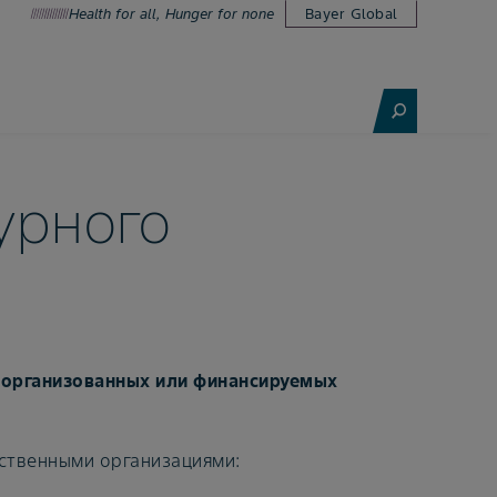
Health for all, Hunger for none
Bayer Global
урного
 организованных или финансируемых
ственными организациями: