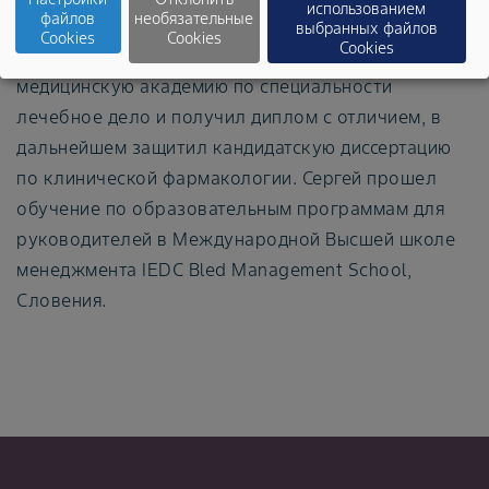
бизнеса в соответствии с этическими нормами.
использованием
файлов
необязательные
выбранных файлов
Cookies
Cookies
Cookies
Сергей окончил Ставропольскую государственную
медицинскую академию по специальности
лечебное дело и получил диплом с отличием, в
дальнейшем защитил кандидатскую диссертацию
по клинической фармакологии. Сергей прошел
обучение по образовательным программам для
руководителей в Международной Высшей школе
менеджмента IEDC Bled Management School,
Словения.