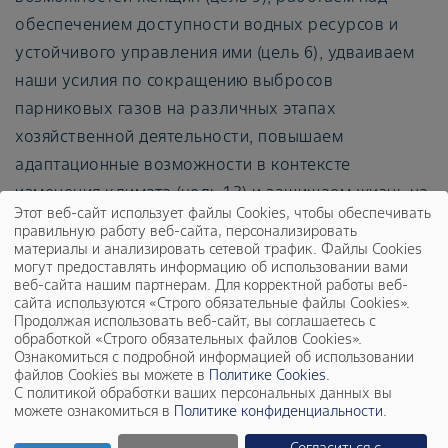
обеспечением доступности водных ресурсов и
устойчивого управления ими (цель 6), удваиваем
наши усилия по сокращению выбросов
парниковых газов на различных этапах
хозяйственной деятельности, повышаем
адаптационные возможности в контексте
изменения климата (цель 13) и защищаем жизнь на
Этот веб-сайт использует файлы Cookies, чтобы обеспечивать
суше (цель 15).
правильную работу веб-сайта, персонализировать
материалы и анализировать сетевой трафик. Файлы Cookies
могут предоставлять информацию об использовании вами
веб-сайта нашим партнерам. Для корректной работы веб-
сайта используются «Строго обязательные файлы Cookies».
Продолжая использовать веб-сайт, вы соглашаетесь с
обработкой «Строго обязательных файлов Cookies».
Ознакомиться с подробной информацией об использовании
файлов Cookies вы можете в
Политике Cookies
.
С политикой обработки ваших персональных данных вы
можете ознакомиться в
Политике конфиденциальности
.