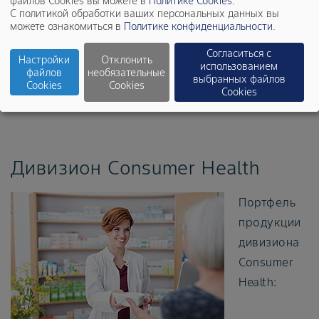
файлов Cookies вы можете в
Политике Cookies
.
Рентгеноконтрастные вещества и оборудование
С политикой обработки ваших персональных данных вы
можете ознакомиться в
Политике конфиденциальности
.
для диагностической визуализации с
контрастированием. Ознакомиться с полным
Согласиться с
Настройки
Отклонить
использованием
списком рецептурных препаратов дивизиона
файлов
необязательные
выбранных файлов
Cookies
Cookies
Pharmaceuticals можно в
каталоге
.
Cookies
Дивизион Consumer Health
Портфель
продукции
дивизиона
Consumer
Health: